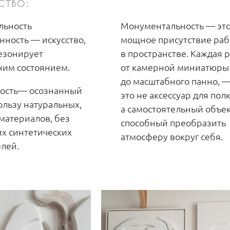
ство:
льность
Монументальность — эт
нность — искусство,
мощное присутствие ра
езонирует
в пространстве. Каждая р
ним состоянием.
от камерной миниатюры
до масштабного панно, 
ность— осознанный
это не аксессуар для полк
ользу натуральных,
а самостоятельный объек
атериалов, без
способный преобразить
х синтетических
атмосферу вокруг себя.
елей.