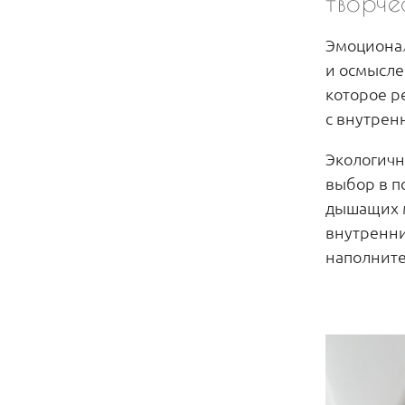
творче
Эмоциона
и осмысле
которое р
с внутрен
Экологич
выбор в п
дышащих м
внутренни
наполнит