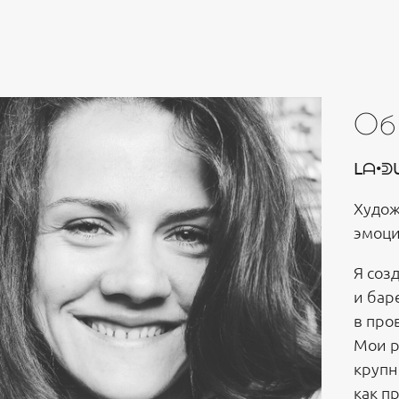
Об
ᒪᗩ•ᕲᑌ
Худож
эмоци
Я соз
и бар
в про
Мои р
крупн
как п