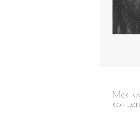
Моя кл
конце