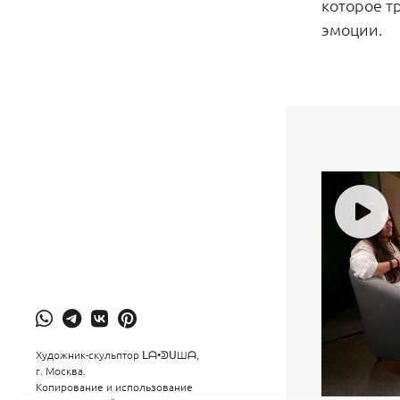
которое т
эмоции.
Художник-скульптор ᒪᗩ•ᕲᑌШᗩ,
г. Москва.
Копирование и использование