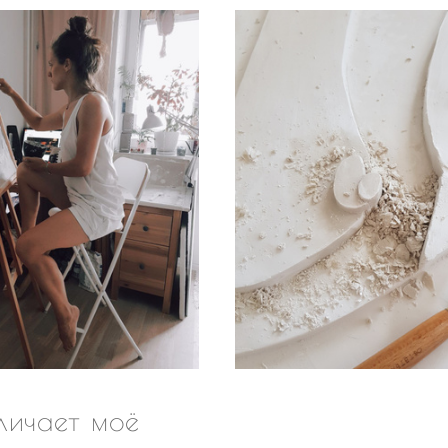
личает моё