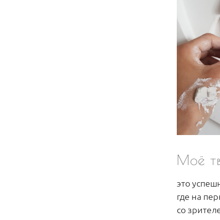
Моё т
это успеш
где на пе
со зрителе