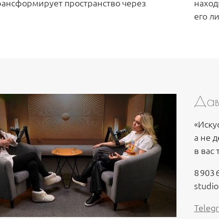
рансформирует пространство через
наход
его л
Дав
«Иску
а не 
в вас
8 903 
studi
Teleg