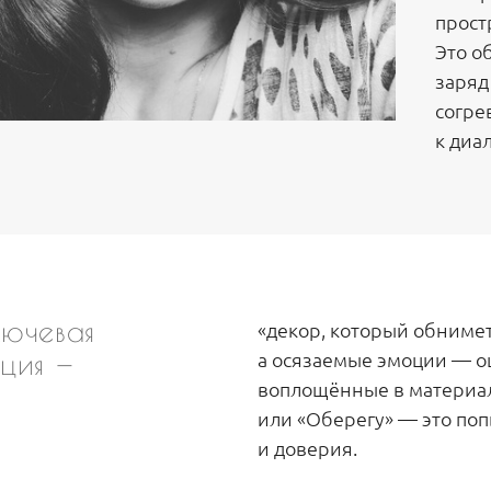
прост
Это о
заряд
согре
к диал
ючевая
«декор, который обнимет 
пция —
а осязаемые эмоции — о
воплощённые в материал
или «Оберегу» — это поп
и доверия.