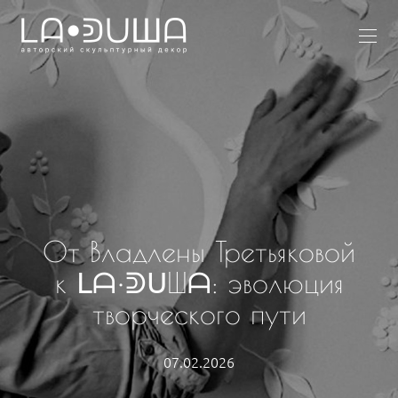
От Владлены Третьяковой
к ᒪᗩ•ᕲᑌШᗩ: эволюция
творческого пути
07.02.2026