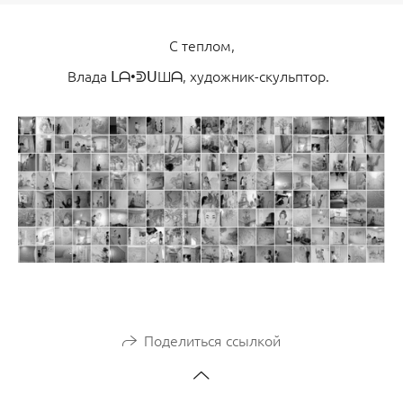
С теплом,
Влада ᒪᗩ•ᕲᑌШᗩ, художник-скульптор.
Поделиться ссылкой